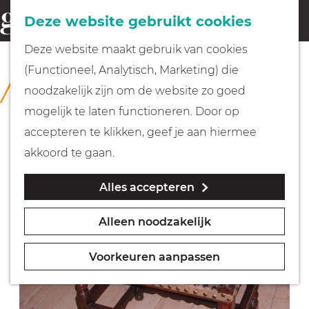
Fietsen
Deze website gebruikt cookies
menu
Z
G
Deze website maakt gebruik van cookies
o
Wandelen
a
(Functioneel, Analytisch, Marketing) die
COLLECTIE
e
n
Rijksmuseum Muiderslot
noodzakelijk zijn om de website zo goed
k
Varen
a
mogelijk te laten functioneren. Door op
e
a
accepteren te klikken, geef je aan hiermee
n
r
Met kinderen
akkoord te gaan.
d
Alles accepteren
e
Geocachen
h
Alleen noodzakelijk
o
Naar het museum
m
Voorkeuren aanpassen
e
Winkelen
p