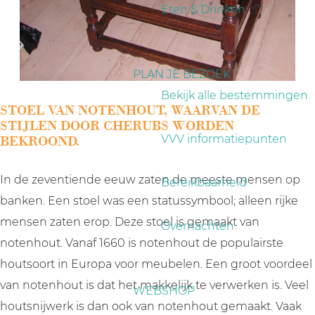
a
Eten & Drinken
g
e
PLAN JE BEZOEK
Bekijk alle bestemmingen
STOEL VAN NOTENHOUT, WAARVAN DE
STIJLEN DOOR CHERUBS WORDEN
BEKROOND.
VVV informatiepunten
In de zeventiende eeuw zaten de meeste mensen op
Bereikbaarheid
banken. Een stoel was een statussymbool; alleen rijke
mensen zaten erop. Deze stoel is gemaakt van
Overnachten
notenhout. Vanaf 1660 is notenhout de populairste
houtsoort in Europa voor meubelen. Een groot voordeel
van notenhout is dat het makkelijk te verwerken is. Veel
WEBSHOP
houtsnijwerk is dan ook van notenhout gemaakt. Vaak