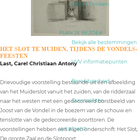
a
Eten & Drinken
g
e
PLAN JE BEZOEK
Bekijk alle bestemmingen
HET SLOT TE MUIDEN, TIJDENS DE VONDELS-
FEESTEN
VVV informatiepunten
Last, Carel Christiaan Antony
Bereikbaarheid
Drievoudige voorstelling bestaande uit een afbeelding
van het Muiderslot vanuit het zuiden, van de ridderzaal
Overnachten
naar het westen met een gedecoreerd borstbeeld van
Joost van de Vondel in de boezem van de schouw en
tenslotte van de gedecoreerde poorttoren. De
voorstellingen hebben een eigen onderschrift: Het Slot,
WEBSHOP
De groote Zaal en de Slotpoort.