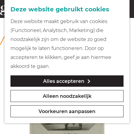
Fietsen
Deze website gebruikt cookies
menu
Z
G
Deze website maakt gebruik van cookies
o
Wandelen
a
(Functioneel, Analytisch, Marketing) die
COLLECTIE
e
n
Rijksmuseum Muiderslot
noodzakelijk zijn om de website zo goed
k
Varen
a
mogelijk te laten functioneren. Door op
e
a
accepteren te klikken, geef je aan hiermee
n
r
Met kinderen
akkoord te gaan.
d
Alles accepteren
e
Geocachen
h
Alleen noodzakelijk
o
Naar het museum
m
Voorkeuren aanpassen
e
Winkelen
p