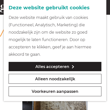
Fietsen
Deze website gebruikt cookies
menu
Z
G
Deze website maakt gebruik van cookies
o
Wandelen
a
(Functioneel, Analytisch, Marketing) die
COLLECTIE
e
n
Rijksmuseum Muiderslot
noodzakelijk zijn om de website zo goed
k
Varen
a
mogelijk te laten functioneren. Door op
e
a
accepteren te klikken, geef je aan hiermee
n
r
Met kinderen
akkoord te gaan.
d
Alles accepteren
e
Geocachen
h
Alleen noodzakelijk
o
Naar het museum
m
Voorkeuren aanpassen
e
Winkelen
p