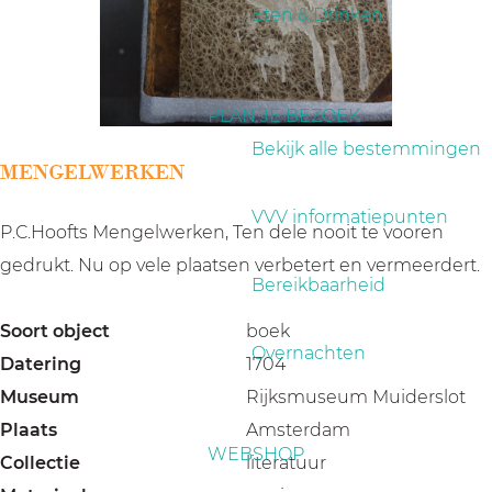
a
Eten & Drinken
g
e
PLAN JE BEZOEK
Bekijk alle bestemmingen
MENGELWERKEN
VVV informatiepunten
P.C.Hoofts Mengelwerken, Ten dele nooit te vooren
gedrukt. Nu op vele plaatsen verbetert en vermeerdert.
Bereikbaarheid
Soort object
boek
Overnachten
Datering
1704
Museum
Rijksmuseum Muiderslot
Plaats
Amsterdam
WEBSHOP
Collectie
literatuur