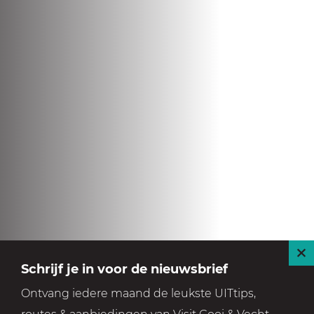
S
Schrijf je in voor de nieuwsbrief
l
Ontvang iedere maand de leukste UITtips,
u