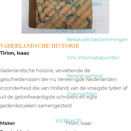
a
Eten & Drinken
g
e
PLAN JE BEZOEK
Bekijk alle bestemmingen
VADERLANDSCHE HISTORIE
Tirion, Isaac
VVV informatiepunten
Vaderlandsche historie, vervattende de
Bereikbaarheid
geschiedenissen der nu Vereenigde Nederlanden
inzonderheid die van Holland; van de vroegste tyden af
Overnachten
uit de geloofweardigste schrijvers en egte
gedenkstukken samengesteld
WEBSHOP
Maker
Tirion, Isaac