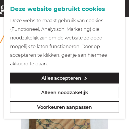
Fietsen
Deze website gebruikt cookies
menu
Z
G
Deze website maakt gebruik van cookies
o
Wandelen
a
(Functioneel, Analytisch, Marketing) die
COLLECTIE
e
n
Rijksmuseum Muiderslot
noodzakelijk zijn om de website zo goed
k
Varen
a
mogelijk te laten functioneren. Door op
e
a
accepteren te klikken, geef je aan hiermee
n
r
Met kinderen
akkoord te gaan.
d
Alles accepteren
e
Geocachen
h
Alleen noodzakelijk
o
Naar het museum
m
Voorkeuren aanpassen
e
Winkelen
p