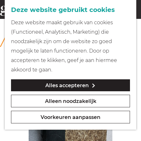
Fietsen
Deze website gebruikt cookies
menu
Z
G
Deze website maakt gebruik van cookies
o
Wandelen
a
(Functioneel, Analytisch, Marketing) die
COLLECTIE
e
n
Rijksmuseum Muiderslot
noodzakelijk zijn om de website zo goed
k
Varen
a
mogelijk te laten functioneren. Door op
e
a
accepteren te klikken, geef je aan hiermee
n
r
Met kinderen
akkoord te gaan.
d
Alles accepteren
e
Geocachen
h
Alleen noodzakelijk
o
Naar het museum
m
Voorkeuren aanpassen
e
Winkelen
p