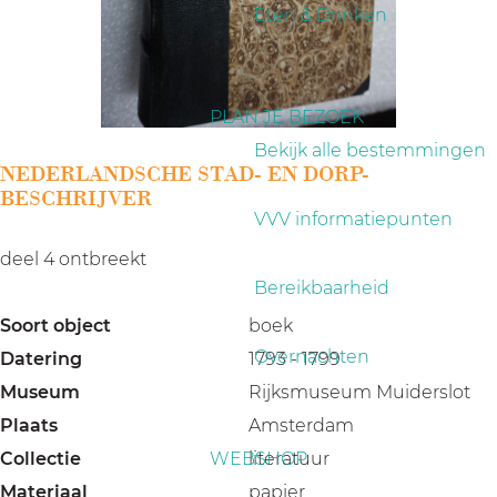
a
Eten & Drinken
g
e
PLAN JE BEZOEK
Bekijk alle bestemmingen
NEDERLANDSCHE STAD- EN DORP-
BESCHRIJVER
VVV informatiepunten
deel 4 ontbreekt
Bereikbaarheid
Soort object
boek
Overnachten
Datering
1793 - 1799
Museum
Rijksmuseum Muiderslot
Plaats
Amsterdam
Collectie
WEBSHOP
literatuur
Materiaal
papier