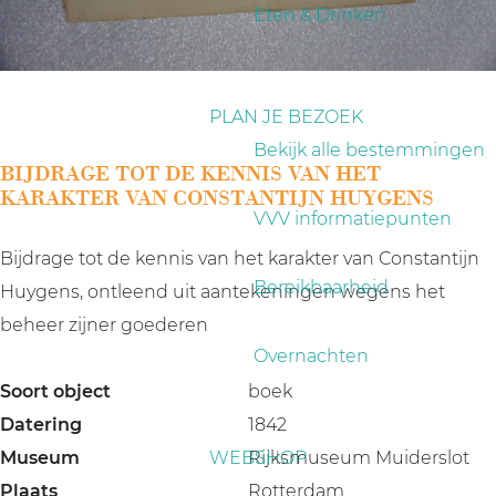
a
Eten & Drinken
g
e
PLAN JE BEZOEK
Bekijk alle bestemmingen
BIJDRAGE TOT DE KENNIS VAN HET
KARAKTER VAN CONSTANTIJN HUYGENS
VVV informatiepunten
Bijdrage tot de kennis van het karakter van Constantijn
Bereikbaarheid
Huygens, ontleend uit aantekeningen wegens het
beheer zijner goederen
Overnachten
Soort object
boek
Datering
1842
Museum
WEBSHOP
Rijksmuseum Muiderslot
Plaats
Rotterdam