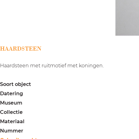
a
g
e
HAARDSTEEN
Haardsteen met ruitmotief met koningen.
Soort object
Datering
Museum
Collectie
Materiaal
Nummer