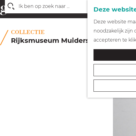
Deze website
Z
G
Deze website maak
o
a
noodzakelijk zijn
COLLECTIE
e
n
Rijksmuseum Muiderslot
accepteren te kli
k
a
e
a
n
r
d
e
h
o
m
e
p