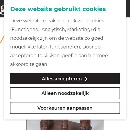
Fietsen
Deze website gebruikt cookies
menu
Z
G
Deze website maakt gebruik van cookies
o
Wandelen
a
(Functioneel, Analytisch, Marketing) die
COLLECTIE
e
n
Rijksmuseum Muiderslot
noodzakelijk zijn om de website zo goed
k
Varen
a
mogelijk te laten functioneren. Door op
e
a
accepteren te klikken, geef je aan hiermee
n
r
Met kinderen
akkoord te gaan.
d
Alles accepteren
e
Geocachen
h
Alleen noodzakelijk
o
Naar het museum
m
Voorkeuren aanpassen
e
Winkelen
p