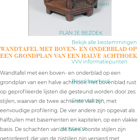
a
Eten & Drinken
g
e
PLAN JE BEZOEK
Bekijk alle bestemmingen
WANDTAFEL MET BOVEN- EN ONDERBLAD OP
EEN GRONDPLAN VAN EEN HALVE ACHTHOEK
VVV informatiepunten
Wandtafel met een boven- en onderblad op een
Bereikbaarheid
grondplan van een halve achthoek. Het bovenblad rust
op geprofileerde lijsten die gesteund worden door zes
Overnachten
stijlen, waarvan de twee achterste vlak zijn, met
eenvoudige profilering. De vier andere zijn opgevat als
halfzuilen met basementen en kapitelen, op een vlakke
basis. De schachten van de twee voorste stijlen zijn
WEBSHOP
getordeerd; die van de zijstijlen zijn versierd met