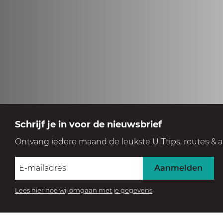
Schrijf je in voor de nieuwsbrief
Ontvang iedere maand de leukste UITtips, routes & a
Aanmelden
Lees hier hoe wij omgaan met je gegevens
BEZOEK HET MUSEUM