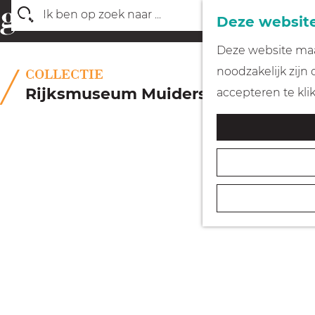
Deze website
Z
G
Deze website maak
o
a
noodzakelijk zijn
COLLECTIE
e
n
Rijksmuseum Muiderslot
accepteren te kli
k
a
e
a
n
r
d
e
h
o
m
e
p