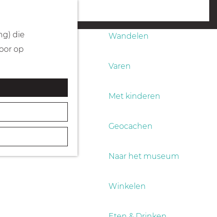
Fietsen
menu
ng) die
Wandelen
Door op
Varen
Met kinderen
Geocachen
Naar het museum
Winkelen
Eten & Drinken