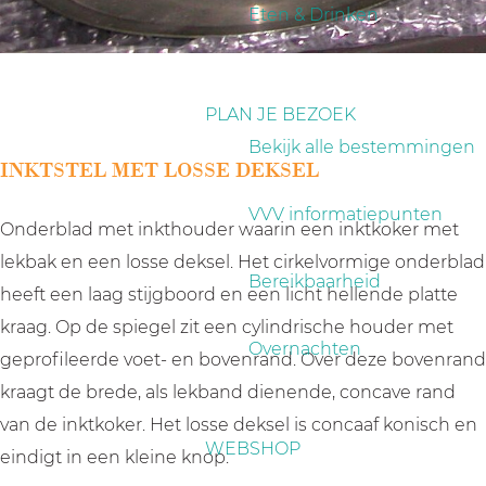
a
Eten & Drinken
g
e
PLAN JE BEZOEK
Bekijk alle bestemmingen
INKTSTEL MET LOSSE DEKSEL
VVV informatiepunten
Onderblad met inkthouder waarin een inktkoker met
lekbak en een losse deksel. Het cirkelvormige onderblad
Bereikbaarheid
heeft een laag stijgboord en een licht hellende platte
kraag. Op de spiegel zit een cylindrische houder met
Overnachten
geprofileerde voet- en bovenrand. Over deze bovenrand
kraagt de brede, als lekband dienende, concave rand
van de inktkoker. Het losse deksel is concaaf konisch en
WEBSHOP
eindigt in een kleine knop.