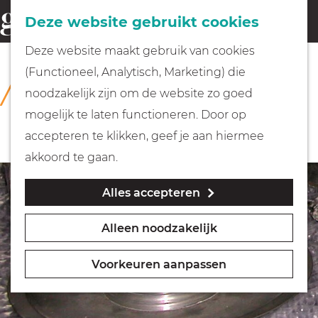
Fietsen
Deze website gebruikt cookies
menu
Z
G
Deze website maakt gebruik van cookies
o
Wandelen
a
(Functioneel, Analytisch, Marketing) die
COLLECTIE
e
n
Rijksmuseum Muiderslot
noodzakelijk zijn om de website zo goed
k
Varen
a
mogelijk te laten functioneren. Door op
e
a
accepteren te klikken, geef je aan hiermee
n
r
Met kinderen
akkoord te gaan.
d
Alles accepteren
e
Geocachen
h
Alleen noodzakelijk
o
Naar het museum
m
Voorkeuren aanpassen
e
Winkelen
p