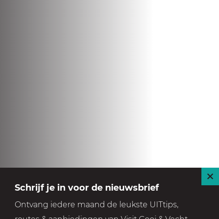
S
Schrijf je in voor de nieuwsbrief
l
Ontvang iedere maand de leukste UITtips,
u