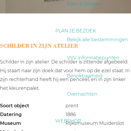
a
Eten & Drinken
g
e
PLAN JE BEZOEK
Bekijk alle bestemmingen
SCHILDER IN ZIJN ATELIER
VVV informatiepunten
Schilder in zijn atelier. De schilder is zittende afgebeeld.
Hij staart naar zijn doek dat voor hem op de ezel staat. In
Bereikbaarheid
zijn rechterhand heeft hij een penceel, en in zijn linker
het kleurenpalet.
Overnachten
Soort object
prent
Datering
1886
WEBSHOP
Museum
Rijksmuseum Muiderslot