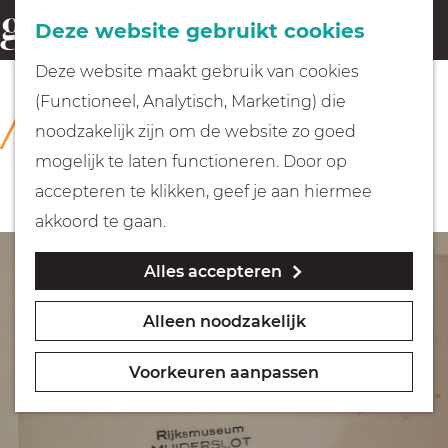
Fietsen
Deze website gebruikt cookies
menu
Z
G
Deze website maakt gebruik van cookies
o
Wandelen
a
(Functioneel, Analytisch, Marketing) die
COLLECTIE
e
n
Rijksmuseum Muiderslot
noodzakelijk zijn om de website zo goed
k
Varen
a
mogelijk te laten functioneren. Door op
e
a
accepteren te klikken, geef je aan hiermee
n
r
Met kinderen
akkoord te gaan.
d
Alles accepteren
e
Geocachen
h
Alleen noodzakelijk
o
Naar het museum
m
Voorkeuren aanpassen
e
Winkelen
p