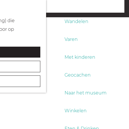
Fietsen
menu
ng) die
Wandelen
Door op
Varen
Met kinderen
Geocachen
Naar het museum
Winkelen
Eten & Drinken