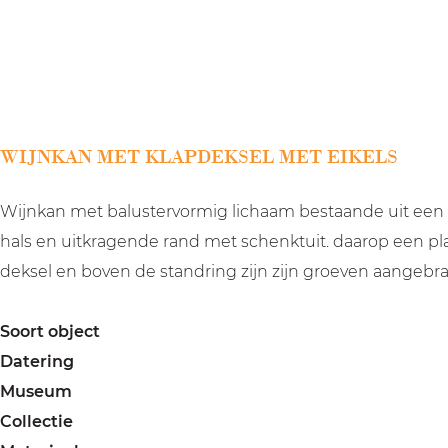
a
g
e
WIJNKAN MET KLAPDEKSEL MET EIKELS
Wijnkan met balustervormig lichaam bestaande uit een c
hals en uitkragende rand met schenktuit. daarop een pla
deksel en boven de standring zijn zijn groeven aangebrac
Soort object
Datering
Museum
Collectie