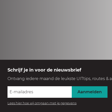
Schrijf je in voor de nieuwsbrief
Ontvang iedere maand de leukste UITtips, routes & a
Aanmelden
Lees hier hoe wij omgaan met je gegevens