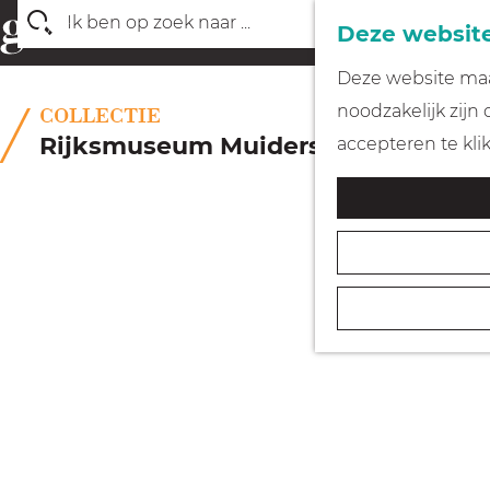
Deze website
Z
G
Deze website maak
o
a
noodzakelijk zijn
COLLECTIE
e
n
Rijksmuseum Muiderslot
accepteren te kli
k
a
e
a
n
r
d
e
h
o
m
e
p