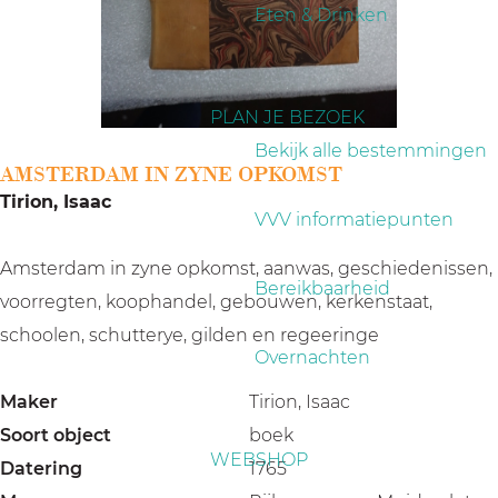
a
Eten & Drinken
g
e
PLAN JE BEZOEK
Bekijk alle bestemmingen
AMSTERDAM IN ZYNE OPKOMST
Tirion, Isaac
VVV informatiepunten
Amsterdam in zyne opkomst, aanwas, geschiedenissen,
Bereikbaarheid
voorregten, koophandel, gebouwen, kerkenstaat,
schoolen, schutterye, gilden en regeeringe
Overnachten
Maker
Tirion, Isaac
Soort object
boek
WEBSHOP
Datering
1765