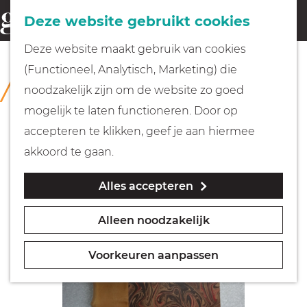
Fietsen
Deze website gebruikt cookies
menu
Z
G
Deze website maakt gebruik van cookies
o
Wandelen
a
(Functioneel, Analytisch, Marketing) die
COLLECTIE
e
n
Rijksmuseum Muiderslot
noodzakelijk zijn om de website zo goed
k
Varen
a
mogelijk te laten functioneren. Door op
e
a
accepteren te klikken, geef je aan hiermee
n
r
Met kinderen
akkoord te gaan.
d
Alles accepteren
e
Geocachen
h
Alleen noodzakelijk
o
Naar het museum
m
Voorkeuren aanpassen
e
Winkelen
p