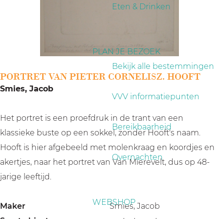
a
Eten & Drinken
g
e
PLAN JE BEZOEK
Bekijk alle bestemmingen
PORTRET VAN PIETER CORNELISZ. HOOFT
Smies, Jacob
VVV informatiepunten
Het portret is een proefdruk in de trant van een
Bereikbaarheid
klassieke buste op een sokkel, zonder Hooft's naam.
Hooft is hier afgebeeld met molenkraag en koordjes en
Overnachten
akertjes, naar het portret van Van Mierevelt, dus op 48-
jarige leeftijd.
WEBSHOP
Maker
Smies, Jacob