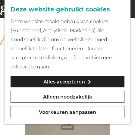
Fietsen
Deze website gebruikt cookies
menu
Z
G
Deze website maakt gebruik van cookies
o
Wandelen
a
(Functioneel, Analytisch, Marketing) die
COLLECTIE
e
n
Rijksmuseum Muiderslot
noodzakelijk zijn om de website zo goed
k
Varen
a
mogelijk te laten functioneren. Door op
e
a
accepteren te klikken, geef je aan hiermee
n
r
Met kinderen
akkoord te gaan.
d
Alles accepteren
e
Geocachen
h
Alleen noodzakelijk
o
Naar het museum
m
Voorkeuren aanpassen
e
Winkelen
p