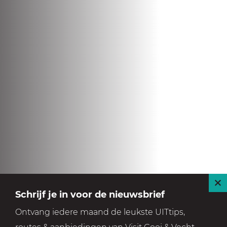
S
Schrijf je in voor de nieuwsbrief
l
Ontvang iedere maand de leukste UITtips,
u