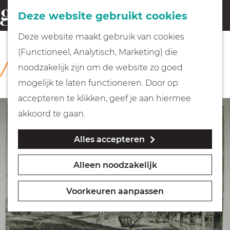
Fietsen
Deze website gebruikt cookies
menu
Z
G
Deze website maakt gebruik van cookies
o
Wandelen
a
(Functioneel, Analytisch, Marketing) die
COLLECTIE
e
n
Rijksmuseum Muiderslot
noodzakelijk zijn om de website zo goed
k
Varen
a
mogelijk te laten functioneren. Door op
e
a
accepteren te klikken, geef je aan hiermee
n
r
Met kinderen
akkoord te gaan.
d
Alles accepteren
e
Geocachen
h
Alleen noodzakelijk
o
Naar het museum
m
Voorkeuren aanpassen
e
Winkelen
p