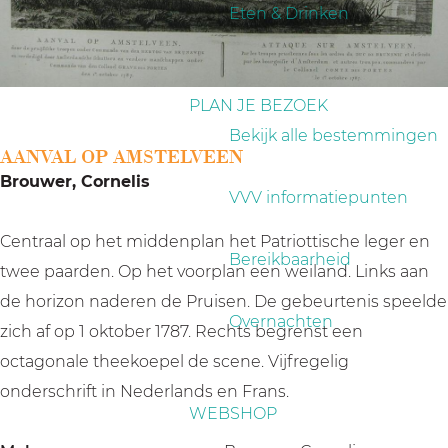
a
Eten & Drinken
g
e
PLAN JE BEZOEK
Bekijk alle bestemmingen
AANVAL OP AMSTELVEEN
Brouwer, Cornelis
VVV informatiepunten
Centraal op het middenplan het Patriottische leger en
Bereikbaarheid
twee paarden. Op het voorplan een weiland. Links aan
de horizon naderen de Pruisen. De gebeurtenis speelde
Overnachten
zich af op 1 oktober 1787. Rechts begrenst een
octagonale theekoepel de scene. Vijfregelig
onderschrift in Nederlands en Frans.
WEBSHOP