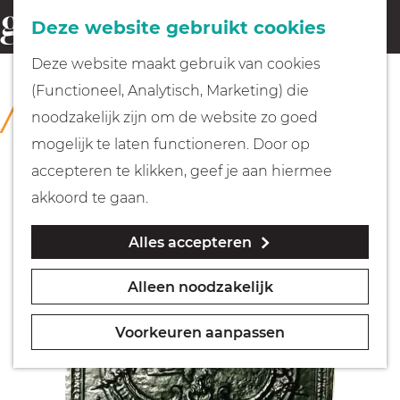
Fietsen
Deze website gebruikt cookies
menu
Z
G
Deze website maakt gebruik van cookies
o
Wandelen
a
(Functioneel, Analytisch, Marketing) die
COLLECTIE
e
n
Rijksmuseum Muiderslot
noodzakelijk zijn om de website zo goed
k
Varen
a
mogelijk te laten functioneren. Door op
e
a
accepteren te klikken, geef je aan hiermee
n
r
Met kinderen
akkoord te gaan.
d
Alles accepteren
e
Geocachen
h
Alleen noodzakelijk
o
Naar het museum
m
Voorkeuren aanpassen
e
Winkelen
p