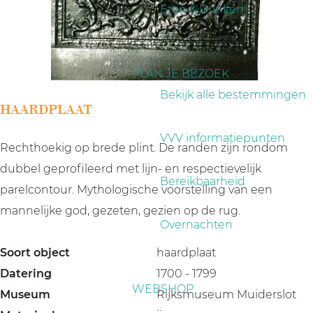
a
Eten & Drinken
g
e
PLAN JE BEZOEK
Bekijk alle bestemmingen
HAARDPLAAT
VVV informatiepunten
Rechthoekig op brede plint. De randen zijn rondom
dubbel geprofileerd met lijn- en respectievelijk
Bereikbaarheid
parelcontour. Mythologische voorstelling van een
mannelijke god, gezeten, gezien op de rug.
Overnachten
Soort object
haardplaat
Datering
1700 - 1799
WEBSHOP
Museum
Rijksmuseum Muiderslot