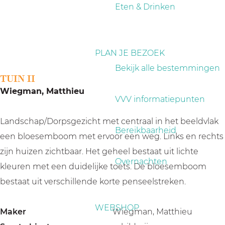
a
Eten & Drinken
g
e
PLAN JE BEZOEK
Bekijk alle bestemmingen
TUIN II
Wiegman, Matthieu
VVV informatiepunten
Landschap/Dorpsgezicht met centraal in het beeldvlak
Bereikbaarheid
een bloesemboom met ervoor een weg. Links en rechts
zijn huizen zichtbaar. Het geheel bestaat uit lichte
Overnachten
kleuren met een duidelijke toets. De bloesemboom
bestaat uit verschillende korte penseelstreken.
WEBSHOP
Maker
Wiegman, Matthieu