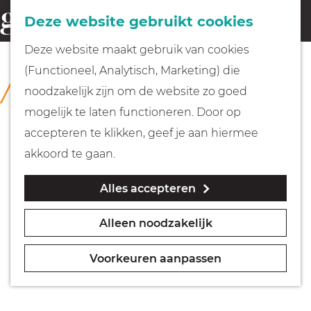
Fietsen
Deze website gebruikt cookies
menu
Z
G
Deze website maakt gebruik van cookies
o
Wandelen
a
(Functioneel, Analytisch, Marketing) die
COLLECTIE
e
n
Singer Laren
noodzakelijk zijn om de website zo goed
k
Varen
a
mogelijk te laten functioneren. Door op
e
a
accepteren te klikken, geef je aan hiermee
n
r
Met kinderen
akkoord te gaan.
d
Alles accepteren
e
Geocachen
h
Alleen noodzakelijk
o
Naar het museum
m
Voorkeuren aanpassen
e
Winkelen
p