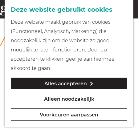
Fietsen
Deze website gebruikt cookies
menu
Z
G
Deze website maakt gebruik van cookies
o
Wandelen
a
(Functioneel, Analytisch, Marketing) die
COLLECTIE
e
n
Singer Laren
noodzakelijk zijn om de website zo goed
k
Varen
a
mogelijk te laten functioneren. Door op
e
a
accepteren te klikken, geef je aan hiermee
n
r
Met kinderen
akkoord te gaan.
d
Alles accepteren
e
Geocachen
h
Alleen noodzakelijk
o
Naar het museum
m
Voorkeuren aanpassen
e
Winkelen
p