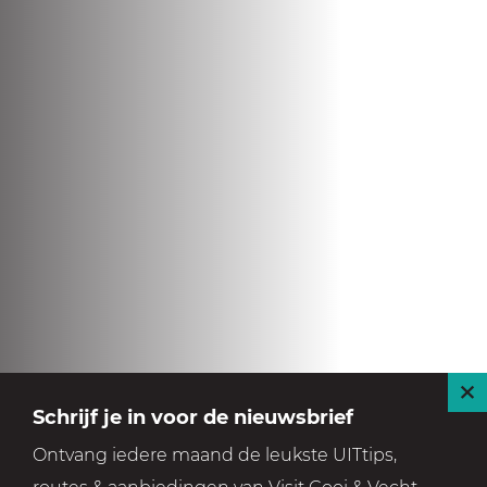
S
Schrijf je in voor de nieuwsbrief
l
Ontvang iedere maand de leukste UITtips,
u