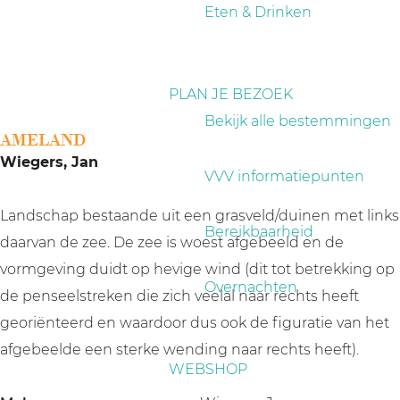
a
Eten & Drinken
g
e
PLAN JE BEZOEK
Bekijk alle bestemmingen
AMELAND
Wiegers, Jan
VVV informatiepunten
Landschap bestaande uit een grasveld/duinen met links
Bereikbaarheid
daarvan de zee. De zee is woest afgebeeld en de
vormgeving duidt op hevige wind (dit tot betrekking op
Overnachten
de penseelstreken die zich veelal naar rechts heeft
georiënteerd en waardoor dus ook de figuratie van het
afgebeelde een sterke wending naar rechts heeft).
WEBSHOP