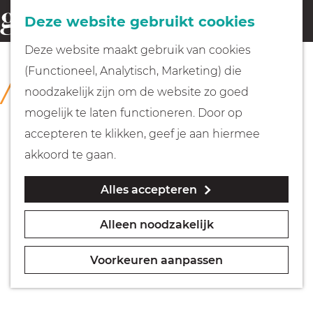
Fietsen
Deze website gebruikt cookies
menu
Z
G
Deze website maakt gebruik van cookies
o
Wandelen
a
(Functioneel, Analytisch, Marketing) die
COLLECTIE
e
n
Singer Laren
noodzakelijk zijn om de website zo goed
k
Varen
a
mogelijk te laten functioneren. Door op
e
a
accepteren te klikken, geef je aan hiermee
n
r
Met kinderen
akkoord te gaan.
d
Alles accepteren
e
Geocachen
h
Alleen noodzakelijk
o
Naar het museum
m
Voorkeuren aanpassen
e
Winkelen
p