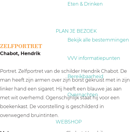
a
Eten & Drinken
g
e
PLAN JE BEZOEK
Bekijk alle bestemmingen
ZELFPORTRET
Chabot, Hendrik
VVV informatiepunten
Portret. Zelfportret van de schilder Hendrik Chabot. De
Bereikbaarheid
man heeft zijn armen over zijn borst gekruist met in zijn
linker hand een sigaret. Hij heeft een blauwe jas aan
Overnachten
met wit overhemd. Ogenschijnlijk staat hij voor een
boekenkast. De voorstelling is geschilderd in
overwegend bruintinten.
WEBSHOP