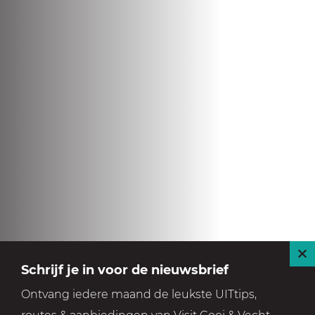
S
Schrijf je in voor de nieuwsbrief
l
Ontvang iedere maand de leukste UITtips,
u