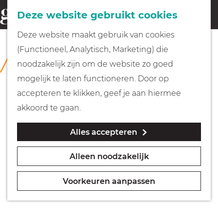
Fietsen
Deze website gebruikt cookies
menu
Z
G
Deze website maakt gebruik van cookies
o
Wandelen
a
(Functioneel, Analytisch, Marketing) die
COLLECTIE
e
n
Singer Laren
noodzakelijk zijn om de website zo goed
k
Varen
a
mogelijk te laten functioneren. Door op
e
a
accepteren te klikken, geef je aan hiermee
n
r
Met kinderen
akkoord te gaan.
d
Alles accepteren
e
Geocachen
h
Alleen noodzakelijk
o
Naar het museum
m
Voorkeuren aanpassen
e
Winkelen
p