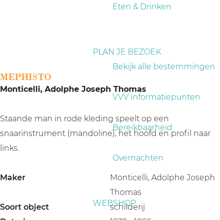
a
Eten & Drinken
g
e
PLAN JE BEZOEK
Bekijk alle bestemmingen
MEPHISTO
Monticelli, Adolphe Joseph Thomas
VVV informatiepunten
Staande man in rode kleding speelt op een
Bereikbaarheid
snaarinstrument (mandoline), het hoofd en profil naar
links.
Overnachten
Maker
Monticelli, Adolphe Joseph
Thomas
WEBSHOP
Soort object
schilderij