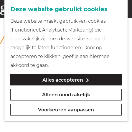
Fietsen
Deze website gebruikt cookies
menu
Z
G
Deze website maakt gebruik van cookies
o
Wandelen
a
(Functioneel, Analytisch, Marketing) die
COLLECTIE
e
n
Singer Laren
noodzakelijk zijn om de website zo goed
k
Varen
a
mogelijk te laten functioneren. Door op
e
a
accepteren te klikken, geef je aan hiermee
n
r
Met kinderen
akkoord te gaan.
d
Alles accepteren
e
Geocachen
h
Alleen noodzakelijk
o
Naar het museum
m
Voorkeuren aanpassen
e
Winkelen
p