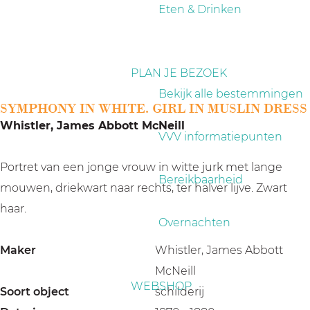
a
Eten & Drinken
g
e
PLAN JE BEZOEK
Bekijk alle bestemmingen
SYMPHONY IN WHITE. GIRL IN MUSLIN DRESS
Whistler, James Abbott McNeill
VVV informatiepunten
Portret van een jonge vrouw in witte jurk met lange
Bereikbaarheid
mouwen, driekwart naar rechts, ter halver lijve. Zwart
haar.
Overnachten
Maker
Whistler, James Abbott
McNeill
WEBSHOP
Soort object
schilderij