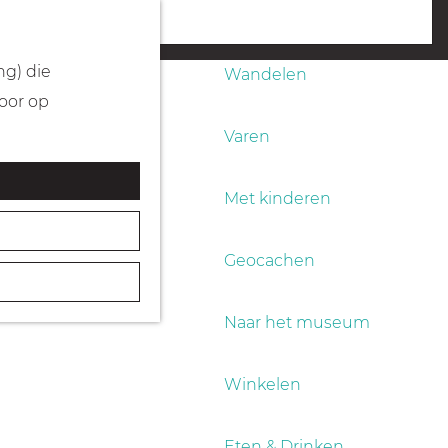
Fietsen
menu
ng) die
Wandelen
Door op
Varen
Met kinderen
Geocachen
Naar het museum
Winkelen
Eten & Drinken