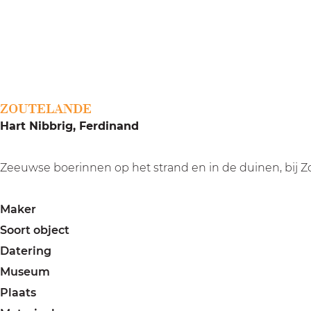
a
g
e
ZOUTELANDE
Hart Nibbrig, Ferdinand
Zeeuwse boerinnen op het strand en in de duinen, bij Zou
Maker
Soort object
Datering
Museum
Plaats