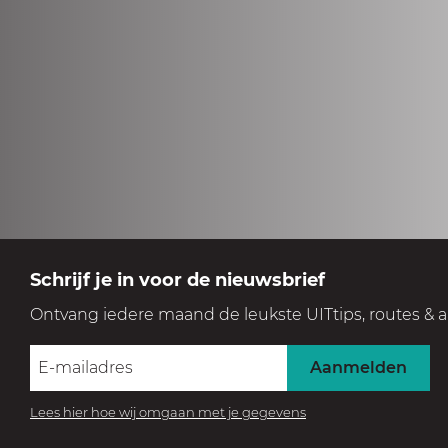
Schrijf je in voor de nieuwsbrief
Ontvang iedere maand de leukste UITtips, routes & a
Aanmelden
Lees hier hoe wij omgaan met je gegevens