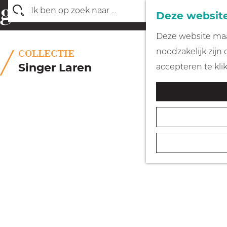
Deze website
Z
G
Deze website maak
o
a
noodzakelijk zijn
COLLECTIE
e
n
Singer Laren
accepteren te kli
k
a
e
a
n
r
d
e
h
o
m
e
p