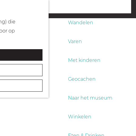
Fietsen
menu
ng) die
Wandelen
Door op
Varen
Met kinderen
Geocachen
Naar het museum
Winkelen
Eten & Drinken