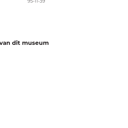
95-11-39
e van dit museum