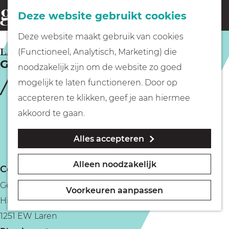
Fietsen
Deze website gebruikt cookies
menu
Z
G
Deze website maakt gebruik van cookies
o
Wandelen
a
LAREN
(Functioneel, Analytisch, Marketing) die
e
Geologisch Museum Hofland
n
noodzakelijk zijn om de website zo goed
k
Varen
a
mogelijk te laten functioneren. Door op
e
a
accepteren te klikken, geef je aan hiermee
n
r
Met kinderen
akkoord te gaan.
d
Alles accepteren
e
Geocachen
h
Alleen noodzakelijk
Contact
o
Naar het museum
Geologisch Museum Hofland
m
Voorkeuren aanpassen
Hilversumseweg 51
e
Winkelen
1251 EW Laren
p