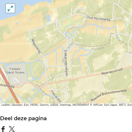
Leaflet
|
Sources: Esri, HERE, Garmin, USGS, Intermap, INCREMENT P, NRCan, Esri Japan, METI, Esri Ch
Deel deze pagina