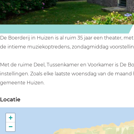
r
o
B
e
r
d
e
o
B
d
e
r
e
o
e
r
d
r
e
r
i
e
d
r
i
De Boerderij in Huizen is al ruim 35 jaar een theater, 
j
r
e
d
j
de intieme muziekoptredens, zondagmiddag voorstellinge
i
r
e
j
i
r
Met de ruime Deel, Tussenkamer en Voorkamer is De Boer
j
i
instellingen. Zoals elke laatste woensdag van de maand
j
gemeente Huizen.
Locatie
+
−