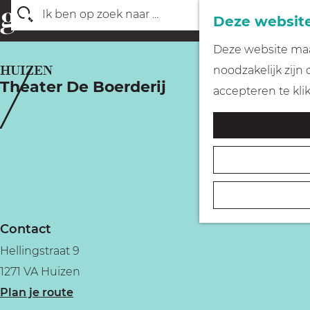
Deze website
Z
G
Deze website maak
o
a
HUIZEN
noodzakelijk zijn
e
Theater De Boerderij
n
accepteren te kli
k
a
e
a
n
r
d
e
h
Contact
o
Hellingstraat 9
m
1271 VA Huizen
e
n
Plan je route
p