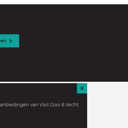
den
S
l
anbiedingen van Visit Gooi & Vecht
u
i
t