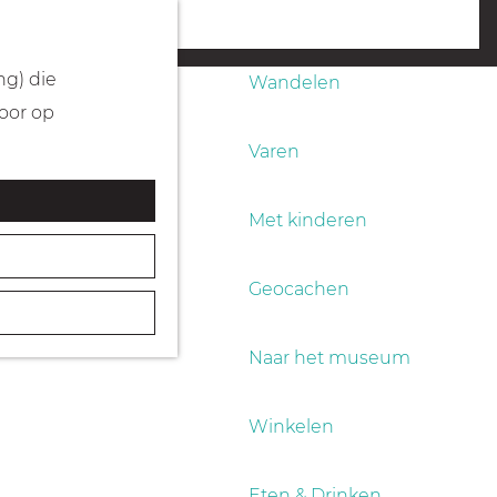
Fietsen
menu
ng) die
Wandelen
Door op
Varen
Met kinderen
Geocachen
Naar het museum
Winkelen
Eten & Drinken