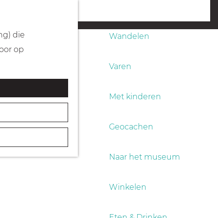
Fietsen
menu
ng) die
Wandelen
Door op
Varen
Met kinderen
Geocachen
Naar het museum
Winkelen
Eten & Drinken