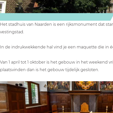
a
a
r
a
a
d
r
r
e
d
d
n
Het stadhuis van Naarden is een rijksmonument dat stamt 
e
e
vestingstad.
n
n
In de indrukwekkende hal vind je een maquette die in é
Van 1 april tot 1 oktober is het gebouw in het weekend v
plaatsvinden dan is het gebouw tijdelijk gesloten.