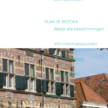
PLAN JE BEZOEK
Bekijk alle bestemmingen
VVV informatiepunten
Bereikbaarheid
Overnachten
WEBSHOP