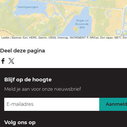
e
r
g
r
o
Leaflet
|
Sources: Esri, HERE, Garmin, USGS, Intermap, INCREMENT P, NRCan, Esri Japan, METI, Esri Ch
t
Deel deze pagina
e
a
D
D
f
e
e
Blijf op de hoogte
b
e
e
e
Meld je aan voor onze nieuwsbrief
l
l
e
d
d
Aanmel
l
e
e
d
z
z
Volg ons op
i
e
e