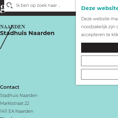
Deze website
Z
G
Deze website maak
o
a
NAARDEN
noodzakelijk zijn
e
Stadhuis Naarden
n
accepteren te kli
k
a
e
a
n
r
d
e
h
Contact
o
Stadhuis Naarden
m
Marktstraat 22
e
1411 EA Naarden
p