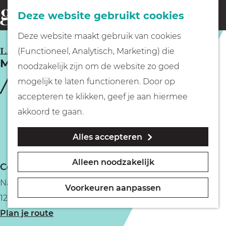
Fietsen
Deze website gebruikt cookies
menu
Z
G
Deze website maakt gebruik van cookies
o
Wandelen
a
LAREN
(Functioneel, Analytisch, Marketing) die
e
MiniMarkt Store
n
noodzakelijk zijn om de website zo goed
k
Varen
a
mogelijk te laten functioneren. Door op
e
a
accepteren te klikken, geef je aan hiermee
n
r
Met kinderen
akkoord te gaan.
d
Alles accepteren
e
Geocachen
h
Alleen noodzakelijk
Contact
o
Naar het museum
Naarderstraat 15a
m
Voorkeuren aanpassen
1251 AX Laren
e
Winkelen
n
Plan je route
p