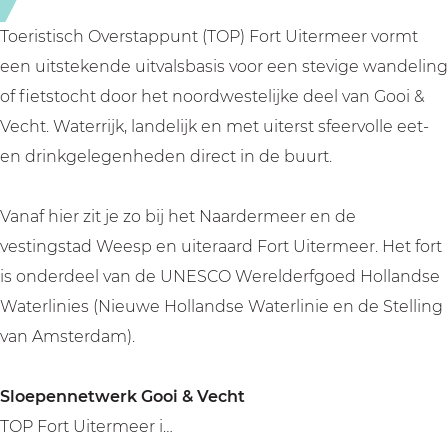
e
m
r
e
Toeristisch Overstappunt (TOP) Fort Uitermeer vormt
m
e
een uitstekende uitvalsbasis voor een stevige wandeling
e
r
of fietstocht door het noordwestelijke deel van Gooi &
e
Vecht. Waterrijk, landelijk en met uiterst sfeervolle eet-
r
en drinkgelegenheden direct in de buurt.
Vanaf hier zit je zo bij het Naardermeer en de
vestingstad Weesp en uiteraard Fort Uitermeer. Het fort
is onderdeel van de UNESCO Werelderfgoed Hollandse
Waterlinies (Nieuwe Hollandse Waterlinie en de Stelling
van Amsterdam).
Sloepennetwerk Gooi & Vecht
TOP Fort Uitermeer i…