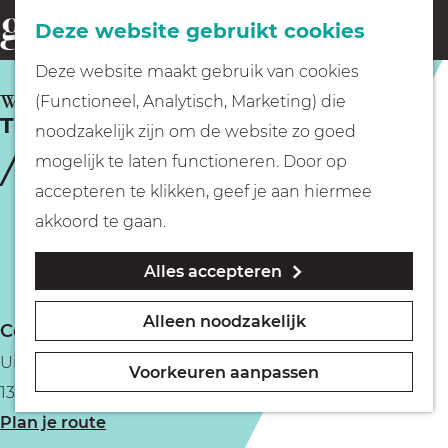
Fietsen
Deze website gebruikt cookies
menu
Z
G
Deze website maakt gebruik van cookies
o
Wandelen
a
WEESP
(Functioneel, Analytisch, Marketing) die
e
TOP Fort Uitermeer
n
noodzakelijk zijn om de website zo goed
k
Varen
a
mogelijk te laten functioneren. Door op
e
a
accepteren te klikken, geef je aan hiermee
n
r
Met kinderen
akkoord te gaan.
d
Alles accepteren
e
Geocachen
h
Alleen noodzakelijk
Contact
o
Naar het museum
Uitermeer 5
m
Voorkeuren aanpassen
1381 HP Weesp
e
Winkelen
n
Plan je route
p