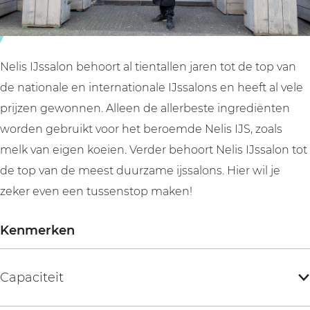
a
a
o
l
l
n
o
o
n
n
Nelis IJssalon behoort al tientallen jaren tot de top van
de nationale en internationale IJssalons en heeft al vele
prijzen gewonnen. Alleen de allerbeste ingrediënten
worden gebruikt voor het beroemde Nelis IJS, zoals
melk van eigen koeien. Verder behoort Nelis IJssalon tot
de top van de meest duurzame ijssalons. Hier wil je
zeker even een tussenstop maken!
Kenmerken
Capaciteit