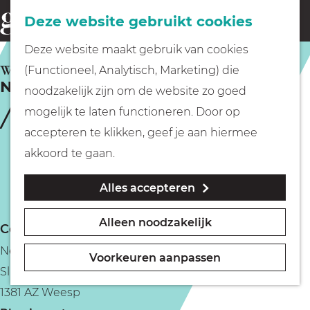
Fietsen
Deze website gebruikt cookies
menu
Z
G
Deze website maakt gebruik van cookies
o
Wandelen
a
WEESP
(Functioneel, Analytisch, Marketing) die
e
Nelis IJssalon
n
noodzakelijk zijn om de website zo goed
k
Varen
a
mogelijk te laten functioneren. Door op
e
a
accepteren te klikken, geef je aan hiermee
n
r
Met kinderen
akkoord te gaan.
d
Alles accepteren
e
Geocachen
h
Alleen noodzakelijk
Contact
o
Naar het museum
Nelis' IJssalon
m
Voorkeuren aanpassen
Slijkstraat 41
e
Winkelen
1381 AZ Weesp
p