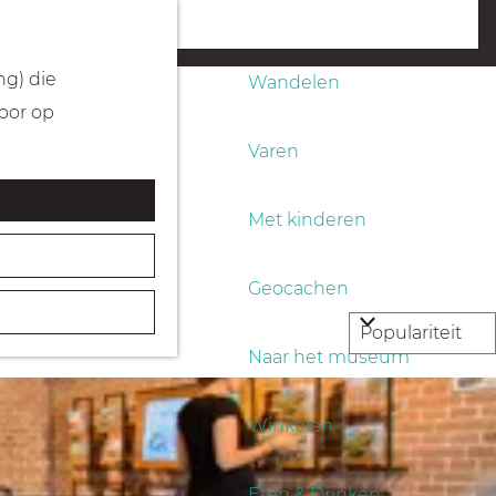
Fietsen
menu
ng) die
Wandelen
Door op
Varen
Met kinderen
Geocachen
Naar het museum
Winkelen
Eten & Drinken