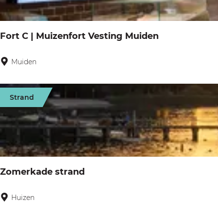
a
p
r
g
:
o
e
Fort C | Muizenfort Vesting Muiden
p
:
Muiden
F
o
r
Strand
t
C
|
M
u
Zomerkade strand
i
z
Huizen
Z
e
o