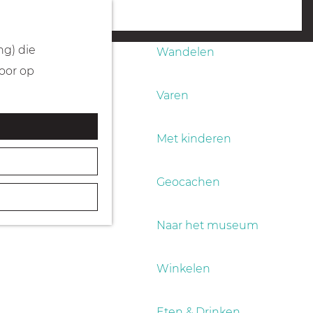
Fietsen
menu
ng) die
Wandelen
Door op
Varen
Met kinderen
Geocachen
Naar het museum
Winkelen
Eten & Drinken