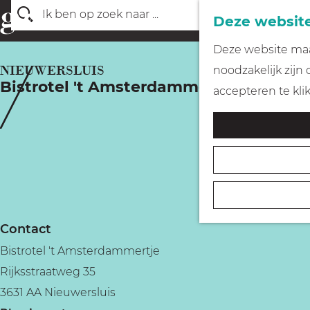
Deze website
Z
G
Deze website maak
o
a
NIEUWERSLUIS
noodzakelijk zijn
e
Bistrotel 't Amsterdammertje
n
accepteren te kli
k
a
e
a
n
r
d
e
h
Contact
o
Bistrotel 't Amsterdammertje
m
Rijksstraatweg 35
e
3631 AA Nieuwersluis
p