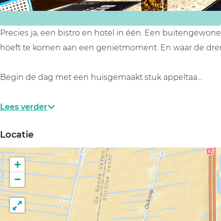
'
A
t
m
A
s
Precies ja, een bistro en hotel in één. Een buitengewon
m
t
hoeft te komen aan een genietmoment. En waar de dremp
s
e
t
r
Begin de dag met een huisgemaakt stuk appeltaa…
e
d
r
a
Lees verder
d
m
Locatie
a
m
m
e
+
m
r
−
e
t
r
j
t
e