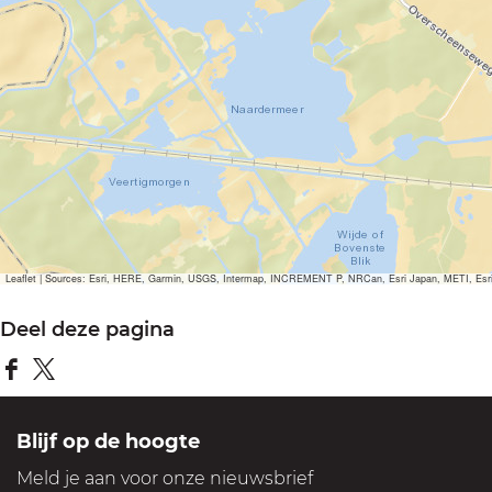
Leaflet
|
Sources: Esri, HERE, Garmin, USGS, Intermap, INCREMENT P, NRCan, Esri Japan, METI, Esri Ch
Deel deze pagina
D
D
e
e
Blijf op de hoogte
e
e
Meld je aan voor onze nieuwsbrief
l
l