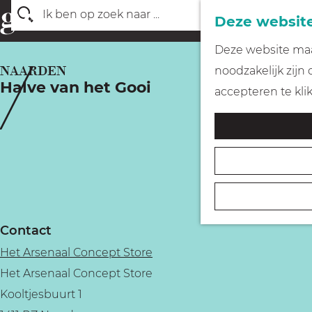
Deze website
Z
G
Deze website maak
o
a
NAARDEN
noodzakelijk zijn
e
Halve van het Gooi
n
accepteren te kli
k
a
e
a
n
r
d
e
h
Contact
o
Het Arsenaal Concept Store
m
Het Arsenaal Concept Store
e
Kooltjesbuurt 1
p