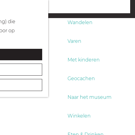
Fietsen
menu
ng) die
Wandelen
Door op
Varen
Met kinderen
Geocachen
Naar het museum
Winkelen
Eten & Drinken