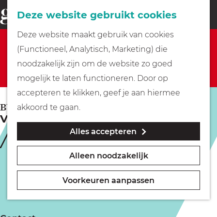
Fietsen
Deze website gebruikt cookies
menu
Z
G
Deze website maakt gebruik van cookies
o
Sorry, deze activiteit is niet meer beschikbaar.
Wandelen
a
(Functioneel, Analytisch, Marketing) die
e
Bekijk het
actuele aanbod
voor de beschikbare
n
noodzakelijk zijn om de website zo goed
k
opties.
Varen
a
mogelijk te laten functioneren. Door op
e
a
accepteren te klikken, geef je aan hiermee
n
r
Met kinderen
BUSSUM
akkoord te gaan.
Vaderdag | Drie Dagen Vis
d
Alles accepteren
e
Geocachen
h
Alleen noodzakelijk
o
Naar het museum
m
Voorkeuren aanpassen
e
Winkelen
p