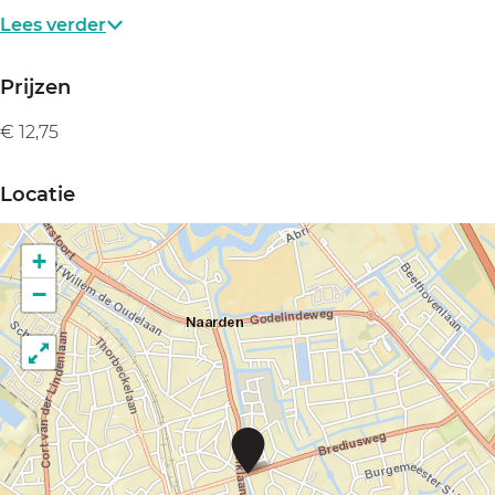
i
V
n
Lees verder
s
i
V
s
i
Prijzen
s
€ 12,75
Locatie
+
−
V
a
d
e