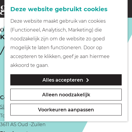
Fietsen
Deze website gebruikt cookies
menu
Z
G
Deze website maakt gebruik van cookies
o
Wandelen
a
OUD -ZUILEN
(Functioneel, Analytisch, Marketing) die
e
Kerst op het Kasteel
n
noodzakelijk zijn om de website zo goed
k
Varen
a
mogelijk te laten functioneren. Door op
e
a
accepteren te klikken, geef je aan hiermee
n
r
Met kinderen
akkoord te gaan.
d
Alles accepteren
e
Geocachen
h
Alleen noodzakelijk
Contact
o
Naar het museum
Slot Zuylen
m
Voorkeuren aanpassen
Tournooiveld 1
e
Winkelen
3611 AS Oud -Zuilen
p