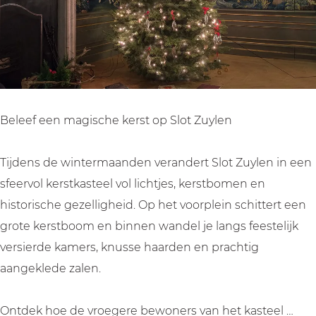
t
t
a
K
K
s
a
a
t
s
s
e
t
t
e
e
e
l
Beleef een magische kerst op Slot Zuylen
e
e
l
l
Tijdens de wintermaanden verandert Slot Zuylen in een
sfeervol kerstkasteel vol lichtjes, kerstbomen en
historische gezelligheid. Op het voorplein schittert een
grote kerstboom en binnen wandel je langs feestelijk
versierde kamers, knusse haarden en prachtig
aangeklede zalen.
Ontdek hoe de vroegere bewoners van het kasteel …