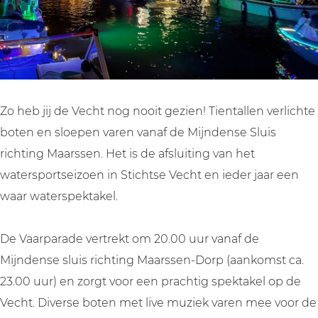
a
V
V
r
a
a
a
p
r
a
a
a
p
r
r
r
a
p
p
a
r
a
a
d
Zo heb jij de Vecht nog nooit gezien! Tientallen verlichte
a
r
r
e
boten en sloepen varen vanaf de Mijndense Sluis
d
a
a
richting Maarssen. Het is de afsluiting van het
e
d
d
watersportseizoen in Stichtse Vecht en ieder jaar een
e
e
waar waterspektakel.
De Vaarparade vertrekt om 20.00 uur vanaf de
Mijndense sluis richting Maarssen-Dorp (aankomst ca.
23.00 uur) en zorgt voor een prachtig spektakel op de
Vecht. Diverse boten met live muziek varen mee voor de