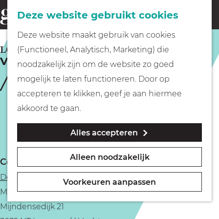
Fietsen
Deze website gebruikt cookies
menu
Z
G
Deze website maakt gebruik van cookies
o
Wandelen
a
LOENEN A/D VECHT
(Functioneel, Analytisch, Marketing) die
e
Vechtse Vaarparade
n
noodzakelijk zijn om de website zo goed
k
Varen
a
mogelijk te laten functioneren. Door op
e
a
accepteren te klikken, geef je aan hiermee
n
r
Met kinderen
akkoord te gaan.
d
Alles accepteren
e
Geocachen
h
Alleen noodzakelijk
Contact
o
Naar het museum
De Mijndense Sluis
m
Voorkeuren aanpassen
Mijndense Sluis
e
Winkelen
Mijndensedijk 21
p