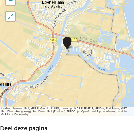
−
V
e
c
h
t
s
e
V
a
a
r
p
a
r
Leaflet
|
Sources: Esri, HERE, Garmin, USGS, Intermap, INCREMENT P, NRCan, Esri Japan, METI,
Esri China (Hong Kong), Esri Korea, Esri (Thailand), NGCC, (c) OpenStreetMap contributors, and the
a
GIS User Community
d
e
Deel deze pagina