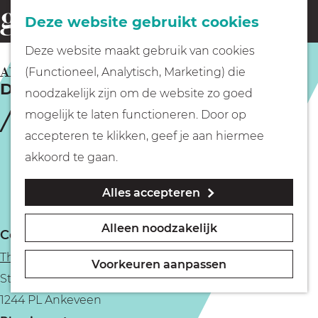
Fietsen
Deze website gebruikt cookies
menu
Z
G
Deze website maakt gebruik van cookies
o
Wandelen
a
ANKEVEEN
(Functioneel, Analytisch, Marketing) die
e
De Uitblinkers (4+)
n
noodzakelijk zijn om de website zo goed
k
Varen
a
mogelijk te laten functioneren. Door op
e
a
accepteren te klikken, geef je aan hiermee
n
r
Met kinderen
akkoord te gaan.
d
Alles accepteren
e
Geocachen
h
Alleen noodzakelijk
Contact
o
Naar het museum
Theater De Dillewijn
m
Voorkeuren aanpassen
Stichts End 57
e
Winkelen
1244 PL Ankeveen
p