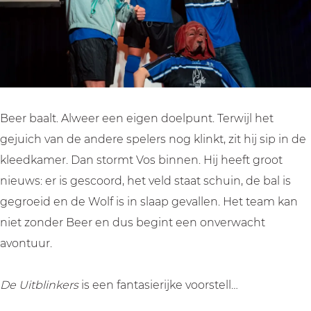
k
k
r
e
e
s
r
r
(
s
s
4
(
(
+
4
4
)
Beer baalt. Alweer een eigen doelpunt. Terwijl het
+
+
gejuich van de andere spelers nog klinkt, zit hij sip in de
)
)
kleedkamer. Dan stormt Vos binnen. Hij heeft groot
nieuws: er is gescoord, het veld staat schuin, de bal is
gegroeid en de Wolf is in slaap gevallen. Het team kan
niet zonder Beer en dus begint een onverwacht
avontuur.
De Uitblinkers
is een fantasierijke voorstell…