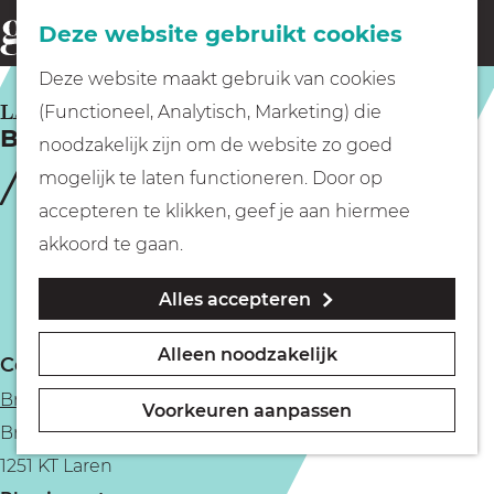
Fietsen
Deze website gebruikt cookies
menu
Z
G
Deze website maakt gebruik van cookies
o
Wandelen
a
LAREN
(Functioneel, Analytisch, Marketing) die
e
Beeldenbos
n
noodzakelijk zijn om de website zo goed
k
Varen
a
mogelijk te laten functioneren. Door op
e
a
accepteren te klikken, geef je aan hiermee
n
r
Met kinderen
akkoord te gaan.
d
Alles accepteren
e
Geocachen
h
Alleen noodzakelijk
Contact
o
Naar het museum
Brinkhuis Laren
m
Voorkeuren aanpassen
Brink 29
e
Winkelen
1251 KT Laren
p