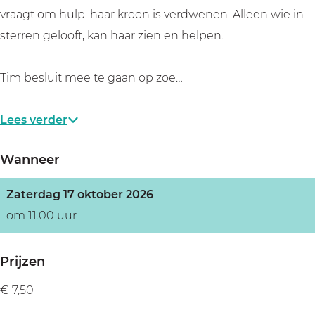
o
r
k
r
o
vraagt om hulp: haar kroon is verdwenen. Alleen wie in
n
o
r
k
n
sterren gelooft, kan haar zien en helpen.
i
o
o
r
i
s
n
o
o
s
Tim besluit mee te gaan op zoe…
z
i
n
o
z
o
s
i
n
o
Lees verder
e
z
s
i
e
k
o
z
s
k
Wanneer
(
e
o
z
(
3
k
e
o
3
Zaterdag 17 oktober 2026
+
(
k
e
+
om 11.00 uur
)
3
(
k
)
+
3
(
Prijzen
)
+
3
€ 7,50
)
+