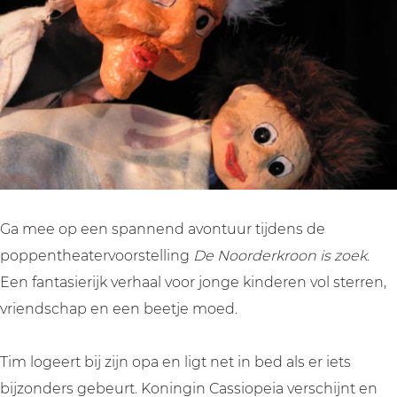
t
e
h
t
t
e
a
e
h
e
r
t
a
e
r
D
e
t
a
D
e
r
e
t
e
N
D
r
e
N
o
e
D
r
o
o
N
e
D
o
r
o
N
e
r
Ga mee op een spannend avontuur tijdens de
d
o
o
N
d
poppentheatervoorstelling
De Noorderkroon is zoek
.
e
r
o
o
e
Een fantasierijk verhaal voor jonge kinderen vol sterren,
r
d
r
o
r
vriendschap en een beetje moed.
k
e
d
r
k
r
r
e
d
r
Tim logeert bij zijn opa en ligt net in bed als er iets
o
k
r
e
o
bijzonders gebeurt. Koningin Cassiopeia verschijnt en