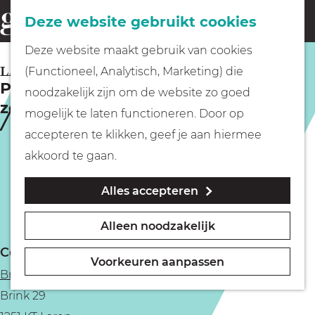
Fietsen
Deze website gebruikt cookies
menu
Z
G
Deze website maakt gebruik van cookies
o
Wandelen
a
LAREN
(Functioneel, Analytisch, Marketing) die
e
Poppentheater De Noorderkroon is
n
noodzakelijk zijn om de website zo goed
k
zoek (3+)
Varen
a
mogelijk te laten functioneren. Door op
e
a
accepteren te klikken, geef je aan hiermee
n
r
Met kinderen
akkoord te gaan.
d
Alles accepteren
e
Geocachen
h
Alleen noodzakelijk
o
Naar het museum
Contact
m
Voorkeuren aanpassen
Brinkhuis Laren
e
Winkelen
Brink 29
p