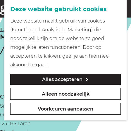
Fietsen
Deze website gebruikt cookies
menu
Z
G
Deze website maakt gebruik van cookies
o
Wandelen
a
LAREN
(Functioneel, Analytisch, Marketing) die
e
Meesterwerken uit Le Havre
n
noodzakelijk zijn om de website zo goed
k
Varen
a
mogelijk te laten functioneren. Door op
e
a
accepteren te klikken, geef je aan hiermee
n
r
Met kinderen
akkoord te gaan.
d
Alles accepteren
e
Geocachen
h
Alleen noodzakelijk
Contact
o
Naar het museum
Singer Laren
m
Voorkeuren aanpassen
Oude Drift 1
e
Winkelen
1251 BS Laren
p