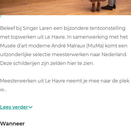
r
r
e
k
k
n
e
e
u
n
n
i
Beleef bij Singer Laren een bijzondere tentoonstelling
u
u
t
met topwerken uit Le Havre. In samenwerking met het
i
i
L
Musée d’art moderne André Malraux (MuMa) komt een
t
t
e
uitzonderlijke selectie meesterwerken naar Nederland.
L
L
H
Deze schilderijen zijn zelden hier te zien.
e
e
a
H
H
v
Meesterwerken uit Le Havre neemt je mee naar de plek
a
a
r
w…
v
v
e
r
r
Lees verder
e
e
Wanneer