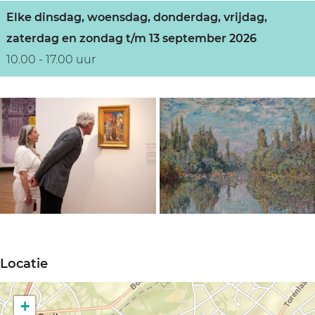
Elke dinsdag, woensdag, donderdag, vrijdag,
zaterdag en zondag t/m 13 september 2026
10.00 - 17.00 uur
O
O
p
p
Locatie
e
e
n
n
+