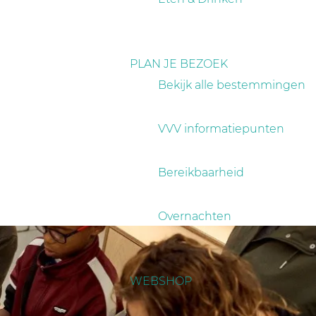
PLAN JE BEZOEK
Bekijk alle bestemmingen
VVV informatiepunten
Bereikbaarheid
Overnachten
WEBSHOP