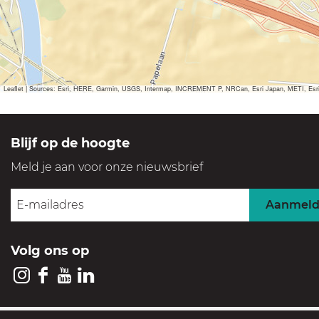
Leaflet
|
Sources: Esri, HERE, Garmin, USGS, Intermap, INCREMENT P, NRCan, Esri Japan, METI, Esri Ch
Blijf op de hoogte
Meld je aan voor onze nieuwsbrief
Aanmel
Volg ons op
I
F
Y
L
n
a
o
i