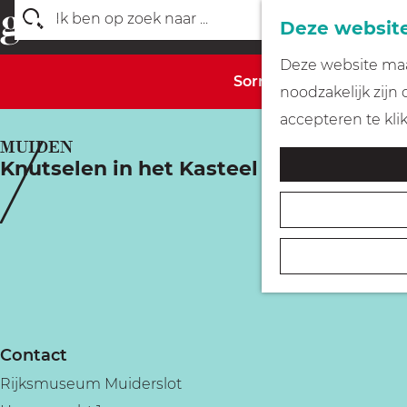
Deze website
Z
G
Deze website maak
o
Sorry, deze activiteit 
a
noodzakelijk zijn
e
n
accepteren te kli
k
a
MUIDEN
e
Knutselen in het Kasteel
a
n
r
d
e
h
o
m
Contact
e
Rijksmuseum Muiderslot
p