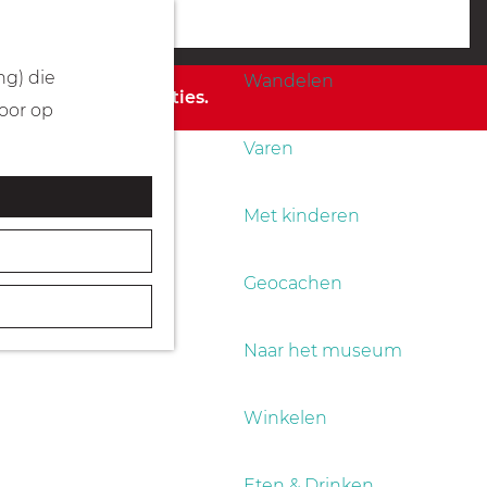
Fietsen
menu
ng) die
Wandelen
 de beschikbare opties.
Door op
Varen
Met kinderen
Geocachen
Naar het museum
Winkelen
Eten & Drinken