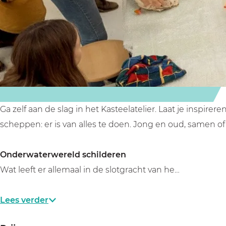
i
e
l
e
i
n
n
e
l
n
h
i
n
e
h
e
n
i
n
e
t
h
n
i
t
K
e
h
n
K
a
t
e
h
a
s
K
t
e
s
Ga zelf aan de slag in het Kasteelatelier. Laat je inspire
t
a
K
t
t
scheppen: er is van alles te doen. Jong en oud, samen of
e
s
a
K
e
e
t
s
a
e
Onderwaterwereld schilderen
l
e
t
s
l
Wat leeft er allemaal in de slotgracht van he…
e
e
t
l
e
e
Lees verder
l
e