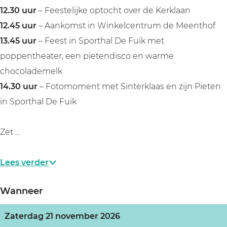
n
n
o
12.30 uur
– Feestelijke optocht over de Kerklaan
h
h
e
12.45 uur
– Aankomst in Winkelcentrum de Meenthof
o
o
f
13.45 uur
– Feest in Sporthal De Fuik met
e
e
e
poppentheater, een pietendisco en warme
f
f
n
chocolademelk
e
e
'
14.30 uur
– Fotomoment met Sinterklaas en zijn Pieten
n
n
s
in Sporthal De Fuik
'
'
-
s
s
G
Zet …
-
-
r
G
G
a
Lees verder
r
r
v
a
a
e
Wanneer
v
v
l
e
e
a
Zaterdag 21 november 2026