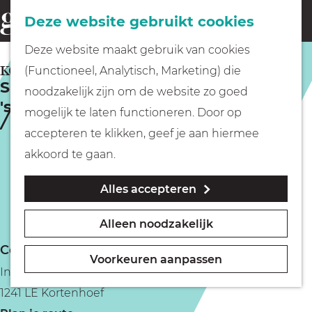
Fietsen
Deze website gebruikt cookies
menu
Z
G
Deze website maakt gebruik van cookies
o
Wandelen
a
KORTENHOEF
(Functioneel, Analytisch, Marketing) die
e
Sinterklaas komt naar Kortenhoef en
n
noodzakelijk zijn om de website zo goed
k
's-Graveland
Varen
a
mogelijk te laten functioneren. Door op
e
a
accepteren te klikken, geef je aan hiermee
n
r
Met kinderen
akkoord te gaan.
d
Alles accepteren
e
Geocachen
h
Alleen noodzakelijk
o
Naar het museum
Contact
m
Voorkeuren aanpassen
Intocht Sinterklaas `s Graveland / Kortenhoef
e
Winkelen
1241 LE Kortenhoef
p