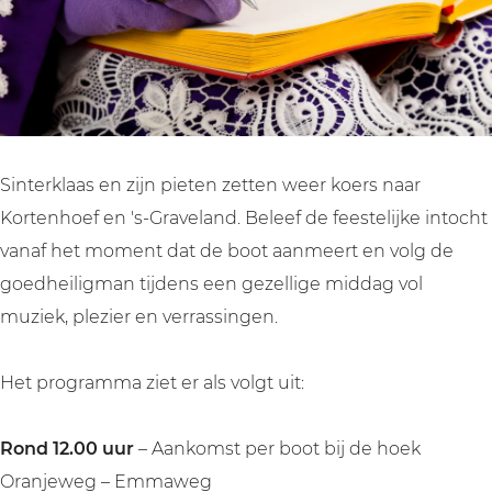
a
a
k
s
s
o
k
k
m
o
o
t
m
m
n
t
t
a
Sinterklaas en zijn pieten zetten weer koers naar
n
n
a
Kortenhoef en 's-Graveland. Beleef de feestelijke intocht
a
a
r
vanaf het moment dat de boot aanmeert en volg de
a
a
K
goedheiligman tijdens een gezellige middag vol
r
r
o
muziek, plezier en verrassingen.
K
K
r
o
o
t
Het programma ziet er als volgt uit:
r
r
e
t
t
n
Rond 12.00 uur
– Aankomst per boot bij de hoek
e
e
h
Oranjeweg – Emmaweg