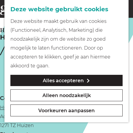
Fietsen
Deze website gebruikt cookies
menu
Z
G
Deze website maakt gebruik van cookies
o
Wandelen
a
HUIZEN
(Functioneel, Analytisch, Marketing) die
e
Huizer Meisjes
n
noodzakelijk zijn om de website zo goed
k
Varen
a
mogelijk te laten functioneren. Door op
e
a
accepteren te klikken, geef je aan hiermee
n
r
Met kinderen
akkoord te gaan.
d
Alles accepteren
e
Geocachen
h
Alleen noodzakelijk
Contact
o
Naar het museum
Huizer Museum
m
Voorkeuren aanpassen
Achterbaan 82
e
Winkelen
1271 TZ Huizen
p