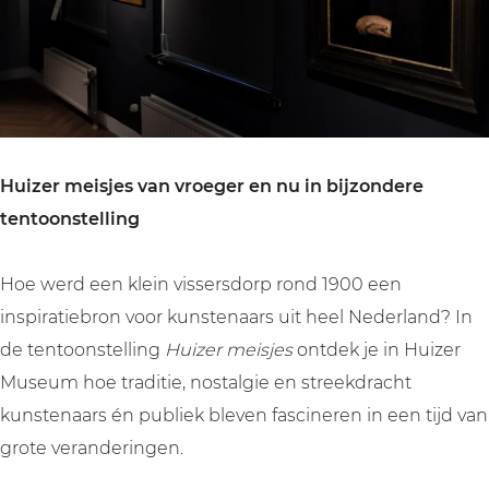
s
s
e
j
j
s
e
e
s
s
Huizer meisjes van vroeger en nu in bijzondere
tentoonstelling
Hoe werd een klein vissersdorp rond 1900 een
inspiratiebron voor kunstenaars uit heel Nederland? In
de tentoonstelling
Huizer meisjes
ontdek je in Huizer
Museum hoe traditie, nostalgie en streekdracht
kunstenaars én publiek bleven fascineren in een tijd van
grote veranderingen.