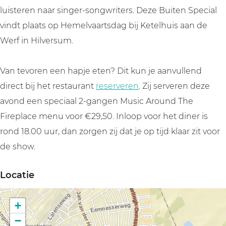
A
c
c
o
luisteren naar singer-songwriters. Deze Buiten Special
r
A
A
u
vindt plaats op Hemelvaartsdag bij Ketelhuis aan de
o
r
r
n
Werf in Hilversum.
u
o
o
d
n
u
u
T
Van tevoren een hapje eten? Dit kun je aanvullend
d
n
n
h
direct bij het restaurant
reserveren
. Zij serveren deze
T
d
d
e
avond een speciaal 2-gangen Music Around The
h
T
T
F
Fireplace menu voor €29,50. Inloop voor het diner is
e
h
h
i
rond 18.00 uur, dan zorgen zij dat je op tijd klaar zit voor
F
e
e
r
de show.
i
F
F
e
r
i
i
p
Locatie
e
r
r
l
p
e
e
a
+
l
p
p
c
−