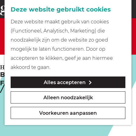
Fietsen
Deze website gebruikt cookies
menu
Z
G
Deze website maakt gebruik van cookies
o
Sorry, deze activiteit is niet meer beschikbaar.
Wandelen
a
(Functioneel, Analytisch, Marketing) die
e
Bekijk het
actuele aanbod
voor de beschikbare
n
noodzakelijk zijn om de website zo goed
k
opties.
Varen
a
mogelijk te laten functioneren. Door op
e
a
accepteren te klikken, geef je aan hiermee
n
r
Met kinderen
HILVERSUM
akkoord te gaan.
Buiten Special | Music Around The
d
Fireplace
Alles accepteren
e
Geocachen
h
Alleen noodzakelijk
o
Naar het museum
m
Voorkeuren aanpassen
e
Winkelen
p