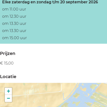
b
b
r
Elke zaterdag en zondag t/m 20 september 2026
u
u
g
om 11.00 uur
r
r
h
om 12.30 uur
g
g
om 13.30 uur
h
h
om 13.30 uur
om 15.00 uur
Prijzen
€ 15,00
Locatie
+
−