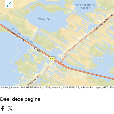
Leaflet
|
Sources: Esri, HERE, Garmin, USGS, Intermap, INCREMENT P, NRCan, Esri Japan, METI, Esri Ch
Deel deze pagina
D
D