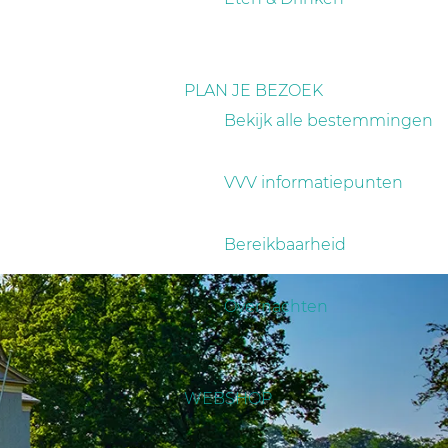
PLAN JE BEZOEK
Bekijk alle bestemmingen
VVV informatiepunten
Bereikbaarheid
Overnachten
WEBSHOP