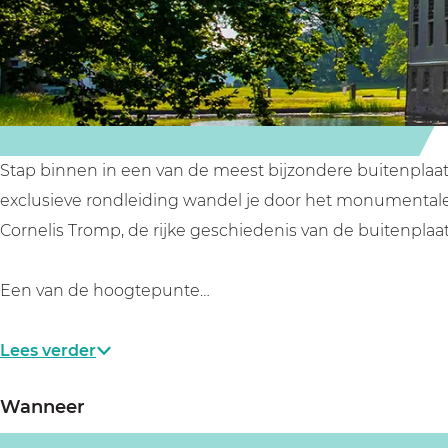
d
d
e
l
l
i
e
e
d
i
i
i
d
d
n
i
i
g
Stap binnen in een van de meest bijzondere buitenplaat
n
n
T
exclusieve rondleiding wandel je door het monumentale h
g
g
r
Cornelis Tromp, de rijke geschiedenis van de buitenplaa
T
T
o
r
r
m
Een van de hoogtepunte…
o
o
p
m
m
e
Lees verder
p
p
n
e
e
b
Wanneer
n
n
u