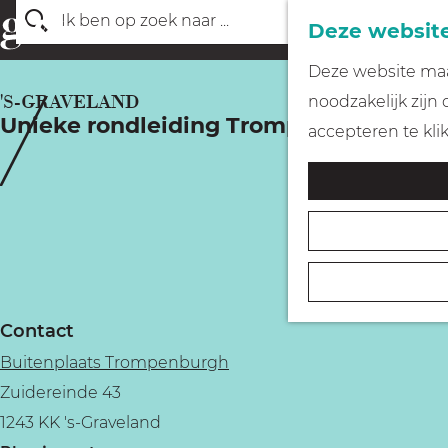
Deze website
Z
G
Deze website maak
o
a
'S-GRAVELAND
noodzakelijk zijn
e
Unieke rondleiding Trompenburgh
n
accepteren te kli
k
a
e
a
n
r
d
e
h
Contact
o
Buitenplaats Trompenburgh
m
Zuidereinde 43
e
1243 KK 's-Graveland
p