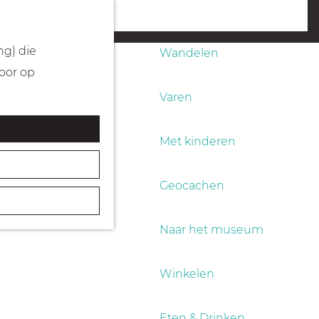
Fietsen
menu
ng) die
Wandelen
Door op
Varen
Met kinderen
Geocachen
Naar het museum
Winkelen
Eten & Drinken