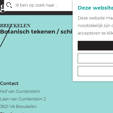
Deze website
Z
G
Deze website maak
o
a
BREUKELEN
noodzakelijk zijn
e
Botanisch tekenen / schilderen bij Hof
n
accepteren te kli
k
a
e
a
n
r
d
e
h
Contact
o
Hof van Gunterstein
m
Laan van Gunterstein 2
e
3621 VA Breukelen
p