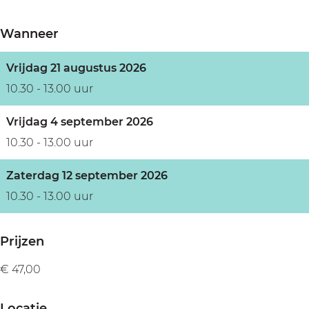
r
e
e
n
e
r
r
b
Wanneer
n
e
e
i
b
n
n
j
Vrijdag 21 augustus 2026
i
b
b
H
10.30 - 13.00 uur
j
i
i
o
Vrijdag 4 september 2026
H
j
j
f
10.30 - 13.00 uur
o
H
H
v
f
o
o
a
Zaterdag 12 september 2026
v
f
f
n
10.30 - 13.00 uur
a
v
v
G
n
a
a
u
Prijzen
G
n
n
n
€ 47,00
u
G
G
t
n
u
u
e
Locatie