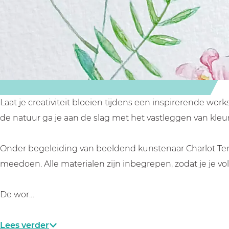
t
h
h
k
e
t
t
e
k
e
e
n
e
k
k
e
n
e
e
n
e
n
n
/
n
e
e
s
Laat je creativiteit bloeien tijdens een inspirerende w
/
n
n
c
de natuur ga je aan de slag met het vastleggen van kleur
s
/
/
h
c
s
s
i
Onder begeleiding van beeldend kunstenaar Charlot Terha
h
c
c
l
meedoen. Alle materialen zijn inbegrepen, zodat je je vo
i
h
h
d
l
i
i
e
De wor…
d
l
l
r
e
d
d
e
Lees verder