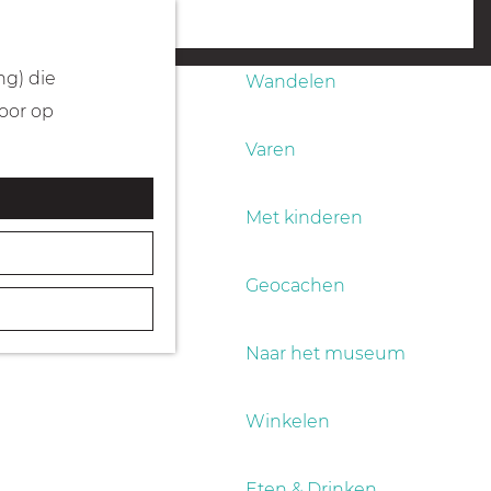
Fietsen
menu
ng) die
Wandelen
Door op
Varen
Met kinderen
Geocachen
Naar het museum
Winkelen
Eten & Drinken