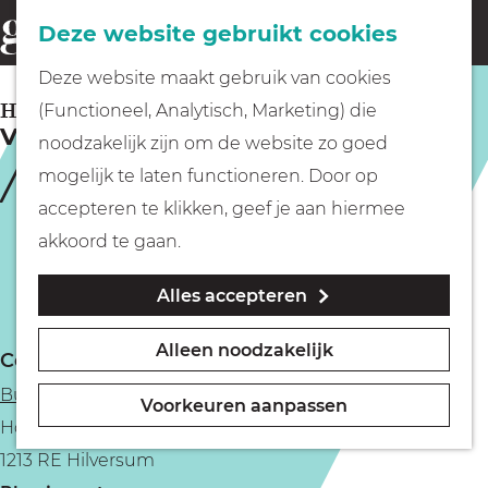
Fietsen
Deze website gebruikt cookies
menu
Z
G
Deze website maakt gebruik van cookies
o
Wandelen
a
HILVERSUM
(Functioneel, Analytisch, Marketing) die
e
Vind jezelf in je ademkracht
n
noodzakelijk zijn om de website zo goed
k
Varen
a
mogelijk te laten functioneren. Door op
e
a
accepteren te klikken, geef je aan hiermee
n
r
Met kinderen
akkoord te gaan.
d
Alles accepteren
e
Geocachen
h
Alleen noodzakelijk
Contact
o
Naar het museum
Buitenplaats De Hoorneboeg
m
Voorkeuren aanpassen
Hoorneboeg 5
e
Winkelen
1213 RE Hilversum
p