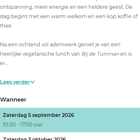
t
h
ontspanning, meer energie en een heldere geest. De
t
dag begint met een warm welkom en een kop koffie of
thee.
Na een ochtend vol ademwerk geniet je van een
heerlijke vegetarische lunch van
Bij de Tuinman
en is
er…
Lees verder
Wanneer
Zaterdag 5 september 2026
10.00 - 17.00 uur
Zaterdag 3 oktober 2026