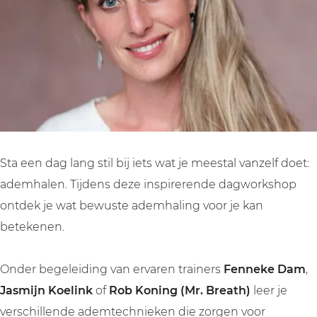
n
f
l
e
n
j
i
f
l
j
e
n
i
f
e
a
j
n
i
a
d
e
j
n
d
e
a
e
j
e
m
d
a
e
m
k
e
d
a
k
Sta een dag lang stil bij iets wat je meestal vanzelf doet:
r
m
e
d
r
ademhalen. Tijdens deze inspirerende dagworkshop
a
k
m
e
a
ontdek je wat bewuste ademhaling voor je kan
c
r
k
m
c
betekenen.
h
a
r
k
h
t
c
a
r
t
Onder begeleiding van ervaren trainers
Fenneke Dam
,
h
c
a
Jasmijn Koelink
of
Rob Koning (Mr. Breath)
leer je
t
h
c
verschillende ademtechnieken die zorgen voor