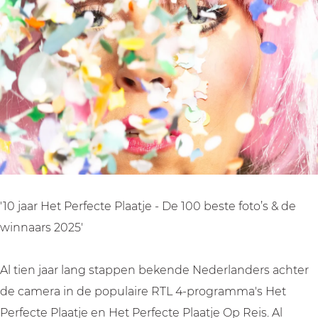
r
r
e
H
H
t
e
e
P
t
t
e
P
P
r
e
e
f
r
r
e
f
f
c
e
e
t
c
c
e
'10 jaar Het Perfecte Plaatje - De 100 beste foto’s & de
t
t
P
winnaars 2025'
e
e
l
P
P
a
Al tien jaar lang stappen bekende Nederlanders achter
l
l
a
de camera in de populaire RTL 4-programma's Het
a
a
t
Perfecte Plaatje en Het Perfecte Plaatje Op Reis. Al