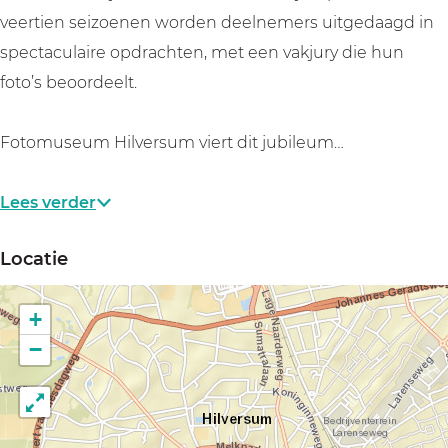
a
a
j
veertien seizoenen worden deelnemers uitgedaagd in
t
t
e
spectaculaire opdrachten, met een vakjury die hun
j
j
foto’s beoordeelt.
e
e
Fotomuseum Hilversum viert dit jubileum…
Lees verder
Locatie
+
−