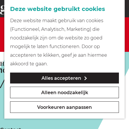
Fietsen
Deze website gebruikt cookies
menu
Z
G
Deze website maakt gebruik van cookies
o
Sorry, deze activiteit is niet meer beschikbaar.
Wandelen
a
(Functioneel, Analytisch, Marketing) die
e
Bekijk het
actuele aanbod
voor de beschikbare
n
noodzakelijk zijn om de website zo goed
k
opties.
Varen
a
mogelijk te laten functioneren. Door op
e
a
accepteren te klikken, geef je aan hiermee
n
r
Met kinderen
HILVERSUM
akkoord te gaan.
10 jaar Het Perfecte Plaatje
d
Alles accepteren
e
Geocachen
h
Alleen noodzakelijk
o
Naar het museum
m
Voorkeuren aanpassen
e
Winkelen
p