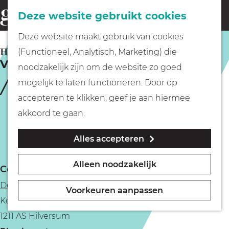
Fietsen
Deze website gebruikt cookies
menu
Z
G
Deze website maakt gebruik van cookies
o
Wandelen
a
HILVERSUM
(Functioneel, Analytisch, Marketing) die
e
VroegZat
n
noodzakelijk zijn om de website zo goed
k
Varen
a
mogelijk te laten functioneren. Door op
e
a
accepteren te klikken, geef je aan hiermee
n
r
Met kinderen
akkoord te gaan.
d
Alles accepteren
e
Geocachen
h
Alleen noodzakelijk
Contact
o
Naar het museum
De Vorstin
m
Voorkeuren aanpassen
Koninginneweg 44
e
Winkelen
1211 AS Hilversum
p