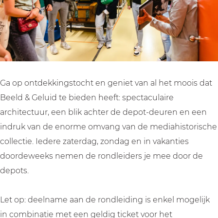
n
n
B
g
g
e
B
B
e
e
e
l
e
e
d
l
l
&
Ga op ontdekkingstocht en geniet van al het moois dat
d
d
G
Beeld & Geluid te bieden heeft: spectaculaire
&
&
e
architectuur, een blik achter de depot-deuren en een
G
G
l
indruk van de enorme omvang van de mediahistorische
e
e
u
collectie. Iedere zaterdag, zondag en in vakanties
l
l
i
doordeweeks nemen de rondleiders je mee door de
u
u
d
depots.
i
i
d
d
Let op: deelname aan de rondleiding is enkel mogelijk
in combinatie met een geldig ticket voor het