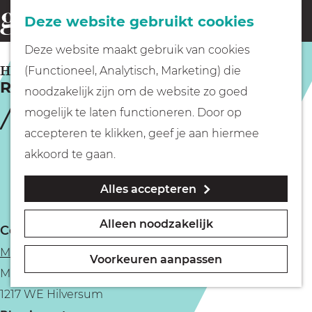
Fietsen
Deze website gebruikt cookies
menu
Z
G
Deze website maakt gebruik van cookies
o
Wandelen
a
HILVERSUM
(Functioneel, Analytisch, Marketing) die
e
Rondleiding Beeld & Geluid
n
noodzakelijk zijn om de website zo goed
k
Varen
a
mogelijk te laten functioneren. Door op
e
a
accepteren te klikken, geef je aan hiermee
n
r
Met kinderen
akkoord te gaan.
d
Alles accepteren
e
Geocachen
h
Alleen noodzakelijk
Contact
o
Naar het museum
Mediamuseum Beeld & Geluid
m
Voorkeuren aanpassen
Media Park Boulevard 1
e
Winkelen
1217 WE Hilversum
p