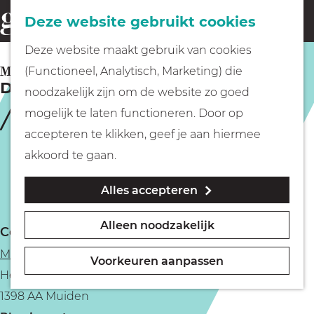
Fietsen
Deze website gebruikt cookies
menu
Z
G
Deze website maakt gebruik van cookies
o
Wandelen
a
MUIDEN
(Functioneel, Analytisch, Marketing) die
e
De Maaltuin op het Muiderslot
n
noodzakelijk zijn om de website zo goed
k
Varen
a
mogelijk te laten functioneren. Door op
e
a
accepteren te klikken, geef je aan hiermee
n
r
Met kinderen
akkoord te gaan.
d
Alles accepteren
e
Geocachen
h
Alleen noodzakelijk
Contact
o
Naar het museum
Muiderslot Muiden
m
Voorkeuren aanpassen
Herengracht 1
e
Winkelen
1398 AA Muiden
p