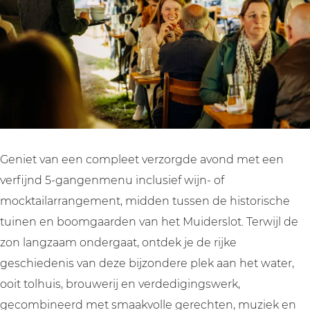
p
n
i
u
p
h
o
n
i
h
e
p
o
n
e
t
h
p
o
t
M
e
h
p
M
u
t
e
h
u
i
M
t
e
i
d
u
M
t
d
Geniet van een compleet verzorgde avond met een
e
i
u
M
e
verfijnd 5-gangenmenu inclusief wijn- of
r
d
i
u
r
mocktailarrangement, midden tussen de historische
s
e
d
i
s
tuinen en boomgaarden van het Muiderslot. Terwijl de
l
r
e
d
l
zon langzaam ondergaat, ontdek je de rijke
o
s
r
e
o
geschiedenis van deze bijzondere plek aan het water,
t
l
s
r
t
ooit tolhuis, brouwerij en verdedigingswerk,
o
l
s
gecombineerd met smaakvolle gerechten, muziek en