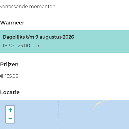
t
o
l
verrassende momenten.
t
o
t
Wanneer
Dagelijks t/m 9 augustus 2026
18.30 - 23.00 uur
Prijzen
€ 135,95
Locatie
+
−